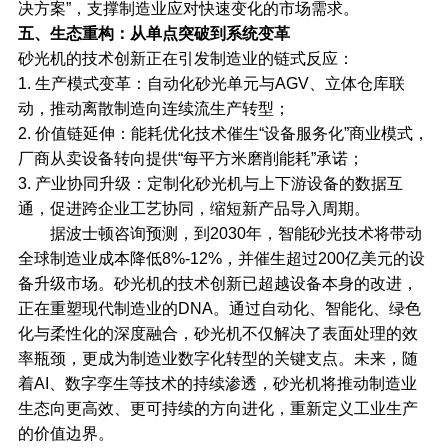
决方案”，支撑制造业应对快速变化的市场需求。
五、生态重构：从单点突破到系统变革
砂光机的技术创新正在引发制造业的链式反应：
1. 生产模式变革：自动化砂光单元与AGV、立体仓库联
动，推动离散制造向连续流生产转型；
2. 价值链延伸：能耗优化技术催生“设备服务化”商业模式，
厂商从卖设备转向提供“每平方米磨削能耗”承诺；
3. 产业协同升级：定制化砂光机与上下游设备的数据互
通，促进跨企业工艺协同，缩短新产品导入周期。
据波士顿咨询预测，到2030年，智能砂光技术将带动
全球制造业成本降低8%-12%，并催生超过200亿美元的设
备升级市场。砂光机的技术创新已超越设备本身的改进，
正在重塑现代制造业的DNA。通过自动化、智能化、绿色
化与柔性化的深度融合，砂光机不仅解决了表面处理的效
率瓶颈，更成为制造业数字化转型的关键支点。未来，随
着AI、数字孪生等技术的持续渗透，砂光机将推动制造业
生态向更高效、更可持续的方向进化，重新定义工业生产
的价值边界。